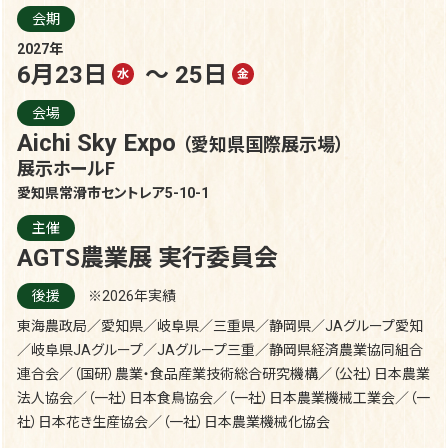
会期
2027年
6月23日
～ 25日
水
金
会場
Aichi Sky Expo
（愛知県国際展示場）
展示ホールF
愛知県常滑市セントレア5-10-1
主催
AGTS農業展 実行委員会
後援
※2026年実績
東海農政局／愛知県／岐阜県／三重県／静岡県／JAグループ愛知
／岐阜県JAグループ／JAグループ三重／静岡県経済農業協同組合
連合会／（国研）農業・食品産業技術総合研究機構／（公社）日本農業
法人協会／（一社）日本食鳥協会／（一社）日本農業機械工業会／（一
社）日本花き生産協会／（一社）日本農業機械化協会